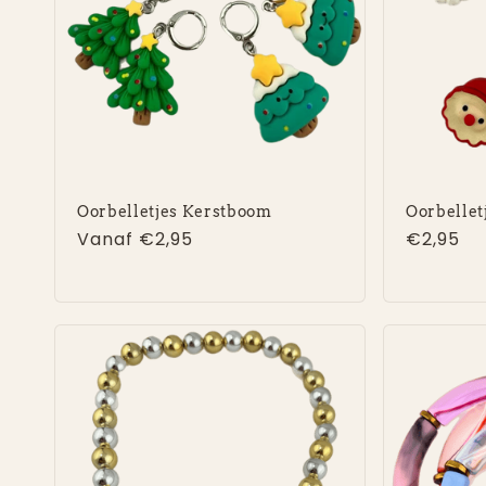
Oorbelletjes Kerstboom
Oorbellet
Normale
Vanaf €2,95
Normal
€2,95
prijs
prijs