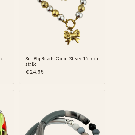
m
Set Big Beads Goud Zilver 14 mm
strik
Normale
€24,95
prijs