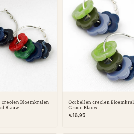
 creolen Bloemkralen
Oorbellen creolen Bloemkra
od Blauw
Groen Blauw
e
Normale
€18,95
prijs