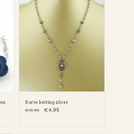
len
Korte ketting zilver
Normale
Aanbiedingsprijs
€4,95
€18,95
prijs