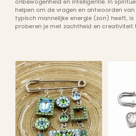
onbewogenheid en intelligentie.
In spiritu
l
helpen om de vragen en antwoorden van d
typisch mannelijke energie (zon) heeft, is 
l
proberen je met zachtheid en creativiteit t
e
c
t
i
e
: