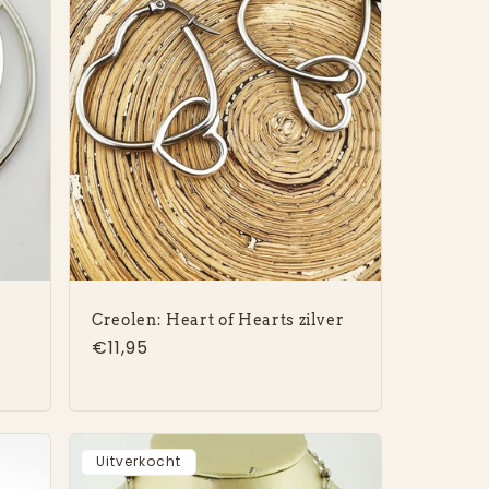
Creolen: Heart of Hearts zilver
Normale
€11,95
prijs
Uitverkocht