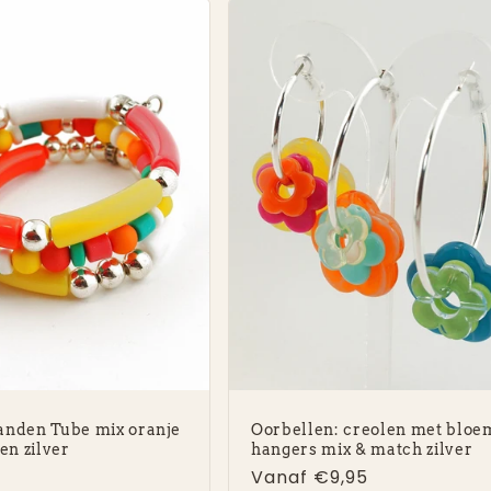
anden Tube mix oranje
Oorbellen: creolen met blo
en zilver
hangers mix & match zilver
e
Normale
Vanaf €9,95