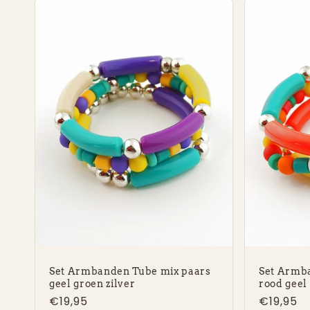
Set Armbanden Tube mix paars
Set Armb
geel groen zilver
rood geel 
Normale
€19,95
Normal
€19,95