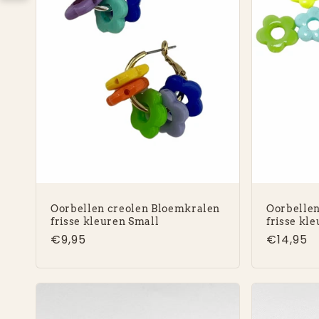
Oorbellen creolen Bloemkralen
Oorbellen
frisse kleuren Small
frisse kl
Normale
€9,95
Normal
€14,95
prijs
prijs