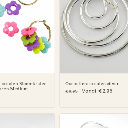
 creolen Bloemkralen
Oorbellen: creolen zilver
euren Medium
Normale
Aanbiedingsprijs
Vanaf €2,95
€9,95
e
prijs