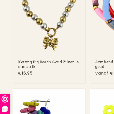
Ketting Big Beads Goud Zilver 14
Armband 
mm strik
goud
Normale
€16,95
Normal
Vanaf €
prijs
prijs
9,8