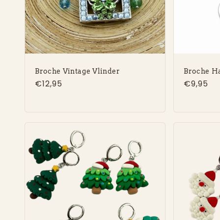
Broche Vintage Vlinder
Broche Ha
Normale
€12,95
Normal
€9,95
prijs
prijs