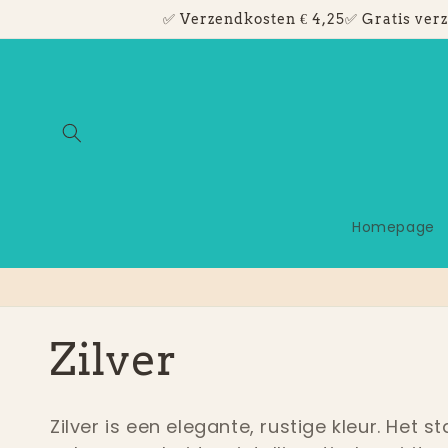
Meteen
✅ Verzendkosten € 4,25✅ Gratis verz
naar de
content
Homepage
C
Zilver
o
Zilver is een elegante, rustige kleur. Het s