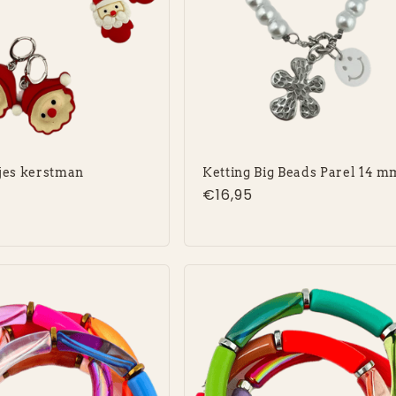
jes kerstman
Ketting Big Beads Parel 14 m
e
Normale
€16,95
prijs