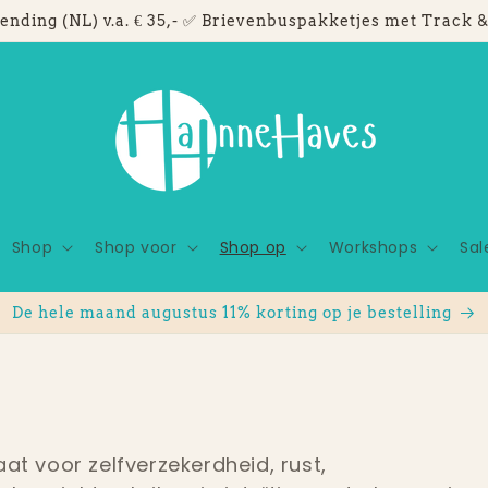
ending (NL) v.a. € 35,- ✅ Brievenbuspakketjes met Track &
Shop
Shop voor
Shop op
Workshops
Sal
De hele maand augustus 11% korting op je bestelling
taat voor zelfverzekerdheid, rust,