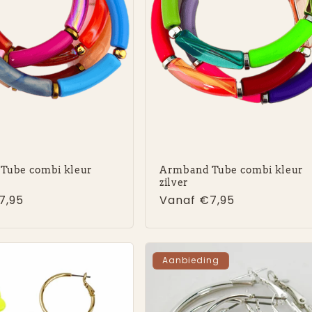
Tube combi kleur
Armband Tube combi kleur
zilver
e
7,95
Normale
Vanaf €7,95
prijs
Aanbieding