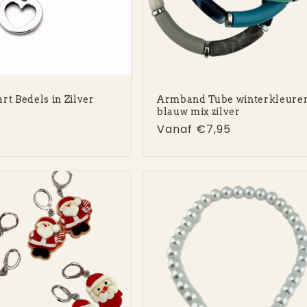
rt Bedels in Zilver
Armband Tube winterkleure
blauw mix zilver
e
Normale
Vanaf €7,95
prijs