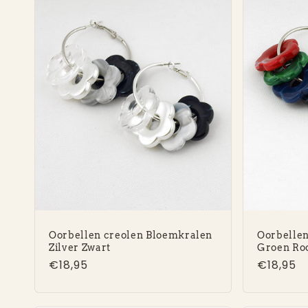
Oorbellen creolen Bloemkralen
Oorbellen
Zilver Zwart
Groen Ro
Normale
€18,95
Normal
€18,95
prijs
prijs