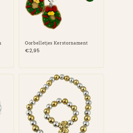
n
Oorbelletjes Kerstornament
Normale
€2,95
prijs