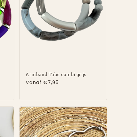
Armband Tube combi grijs
Normale
Vanaf €7,95
prijs