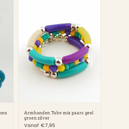
emen
Armbanden Tube mix paars geel
groen zilver
Normale
Vanaf €7,95