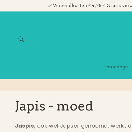
Meteen
✅ Verzendkosten € 4,25✅ Gratis verz
naar de
content
Homepage
C
Japis - moed
o
Jaspis
, ook wel Japser genoemd, werkt a