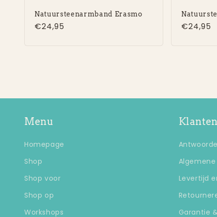
Natuursteenarmband Erasmo
Natuurst
Normale
€24,95
Normal
€24,95
prijs
prijs
Menu
Klanten
Homepage
Antwoorde
Shop
Algemene
Shop voor
Levertijd 
Shop op
Retourner
Workshops
Garantie 