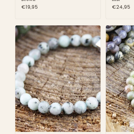
Normale
€19,95
Normal
€24,95
prijs
prijs