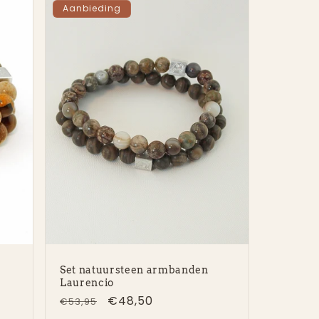
Aanbieding
Set natuursteen armbanden
Laurencio
Normale
Aanbiedingsprijs
€48,50
€53,95
prijs