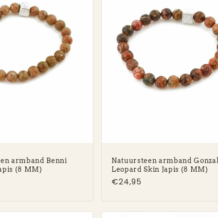
een armband Benni
Natuursteen armband Gonza
apis (8 MM)
Leopard Skin Japis (8 MM)
e
Normale
€24,95
prijs