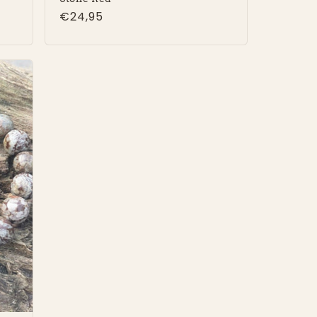
Normale
€24,95
prijs