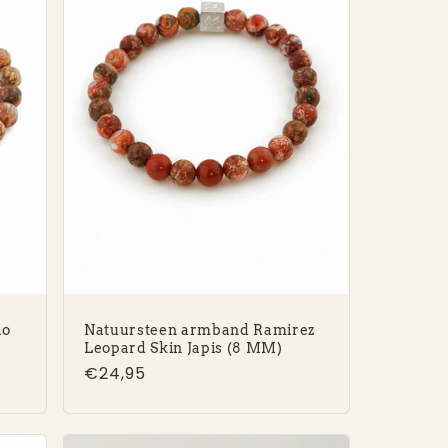
lo
Natuursteen armband Ramirez
Leopard Skin Japis (8 MM)
Normale
€24,95
prijs