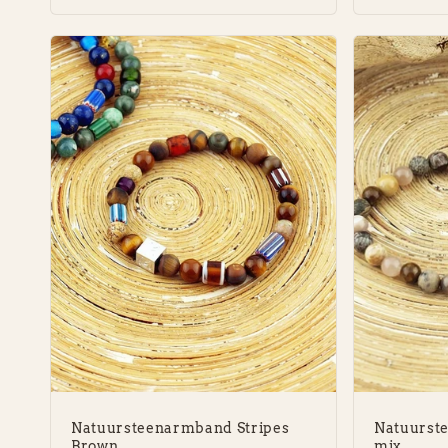
Natuursteenarmband Stripes
Natuurst
Brown
mix