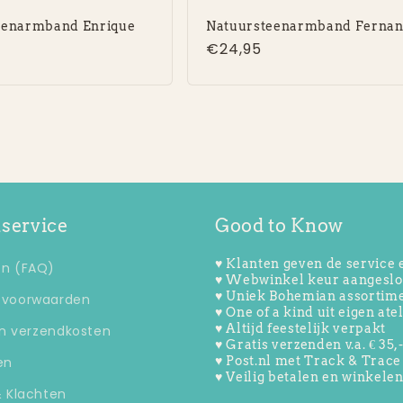
eenarmband Enrique
Natuursteenarmband Ferna
e
Normale
€24,95
prijs
service
Good to Know
♥ Klanten geven de service 
n (FAQ)
♥ Webwinkel keur aangeslo
♥ Uniek Bohemian assortim
 voorwaarden
♥ One of a kind uit eigen ate
♥ Altijd feestelijk verpakt
en verzendkosten
♥ Gratis verzenden v.a. € 35,
♥ Post.nl met Track & Trac
en
♥ Veilig betalen en winkele
& Klachten