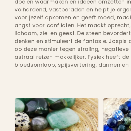
doelen waarmaken en ideeën omzetten in a
l
volhardend, vastberaden en helpt je ergen
voor jezelf opkomen en geeft moed, maak
l
angst voor conflicten. Het maakt oprecht, 
lichaam, ziel en geest. De steen bevorder
e
denken en stimuleert de fantasie. Jaspis
op deze manier tegen straling, negatieve 
c
astraal reizen makkelijker. Fysiek heeft d
bloedsomloop, spijsvertering, darmen en
t
i
e
: