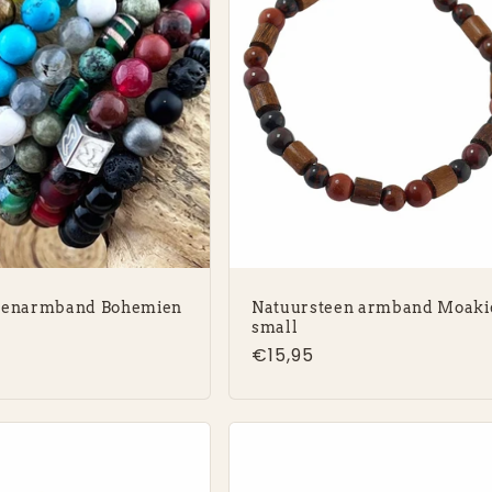
eenarmband Bohemien
Natuursteen armband Moaki
small
e
Normale
€15,95
prijs