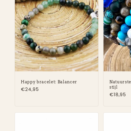
Happy bracelet: Balancer
Natuurst
stijl
Normale
€24,95
Normal
€18,95
prijs
prijs