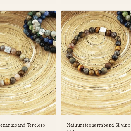
eenarmband Terciero
Natuursteenarmband Silvino
mix