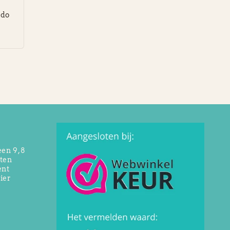
ndo
een 9,8
ten
ent
lier
-
e
n