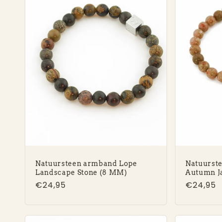
Natuursteen armband Lope
Natuurst
Landscape Stone (8 MM)
Autumn J
Normale
€24,95
Normal
€24,95
prijs
prijs