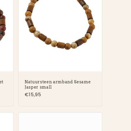
et
Natuursteen armband Sesame
Jasper small
Normale
€15,95
prijs