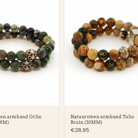
een armband Orlin
Natuursteen armband Tulio
8MM)
Bruin (10MM)
e
Normale
€28,95
prijs