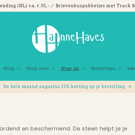
ending (NL) v.a. € 35,- ✅ Brievenbuspakketjes met Track &
Shop
Shop voor
Shop op
Workshops
Sal
De hele maand augustus 11% korting op je bestelling
ardend en beschermend. De steen helpt je je