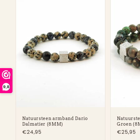
9,8
Natuursteen armband Dario
Natuurst
Dalmatier (8MM)
Groen (
Normale
€24,95
Normal
€25,95
prijs
prijs