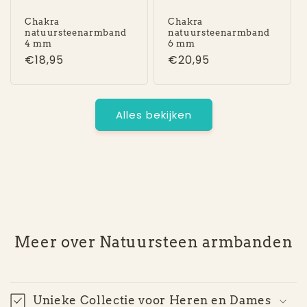
Chakra
Chakra
natuursteenarmband
natuursteenarmband
4 mm
6 mm
Normale
€18,95
Normale
€20,95
prijs
prijs
Alles bekijken
Meer over Natuursteen armbanden
Unieke Collectie voor Heren en Dames