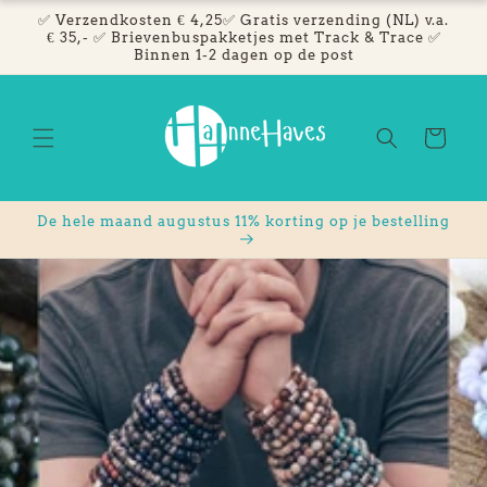
Meteen
✅ Verzendkosten € 4,25✅ Gratis verzending (NL) v.a.
naar de
€ 35,- ✅ Brievenbuspakketjes met Track & Trace ✅
content
Binnen 1-2 dagen op de post
Winkelwage
De hele maand augustus 11% korting op je bestelling