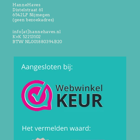
HanneHaves
Distelstraat 61
6542LP Nijmegen
(geen bezoekadres)
info[at]hannehaves.nl
KvK 52213102
BTW NL001880394B20