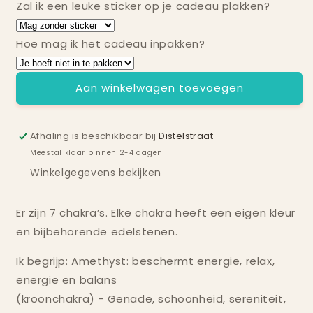
Zal ik een leuke sticker op je cadeau plakken?
Chakra
Chakra
natuursteenarmband
natuursteenarmband
4
4
Hoe mag ik het cadeau inpakken?
mm
mm
Aan winkelwagen toevoegen
Afhaling is beschikbaar bij
Distelstraat
Meestal klaar binnen 2-4 dagen
Winkelgegevens bekijken
Er zijn 7 chakra’s. Elke chakra heeft een eigen kleur
en bijbehorende edelstenen.
Ik begrijp: Amethyst: beschermt energie, relax,
energie en balans
(kroonchakra) - Genade, schoonheid, sereniteit,