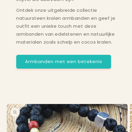
Ontdek onze uitgebreide collectie
natuursteen kralen armbanden en geef je
outfit een unieke touch met deze
armbanden van edelstenen en natuurlijke
materialen zoals schelp en cocos kralen.
Armbanden met een betekenis
 direct naar
roductinformatie