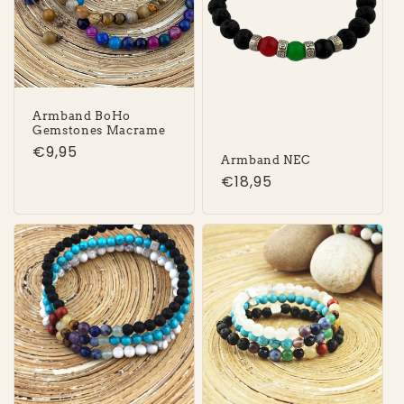
Armband BoHo
Gemstones Macrame
Normale
€9,95
Armband NEC
prijs
Normale
€18,95
prijs