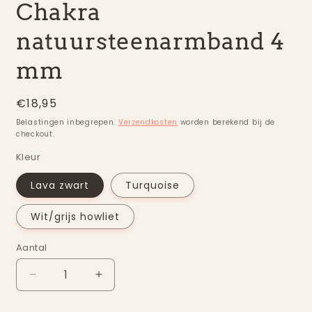
Chakra
natuursteenarmband 4
mm
Normale
€18,95
prijs
Belastingen inbegrepen.
Verzendkosten
worden berekend bij de
checkout.
Kleur
Lava zwart
Turquoise
Wit/grijs howliet
Aantal
Aantal
Aantal
Aantal
verlagen
verhogen
voor
voor