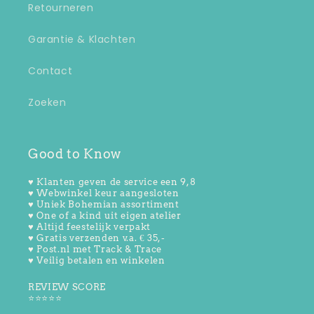
Retourneren
Garantie & Klachten
Contact
Zoeken
Good to Know
♥ Klanten geven de service een 9,8
♥ Webwinkel keur aangesloten
♥ Uniek Bohemian assortiment
♥ One of a kind uit eigen atelier
♥ Altijd feestelijk verpakt
♥ Gratis verzenden v.a. € 35,-
♥ Post.nl met Track & Trace
♥ Veilig betalen en winkelen
REVIEW SCORE
⭐️⭐️⭐️⭐️⭐️